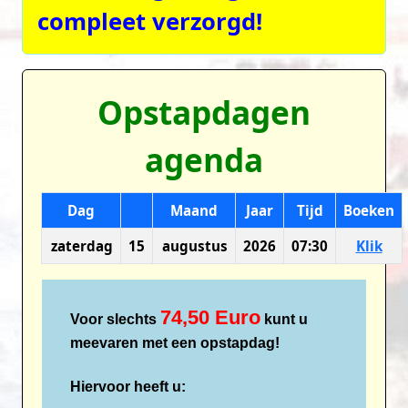
compleet verzorgd!
Opstapdagen
agenda
Dag
Maand
Jaar
Tijd
Boeken
zaterdag
15
augustus
2026
07:30
Klik
74,50 Euro
Voor slechts
kunt u
meevaren met een opstapdag!
Hiervoor heeft u: